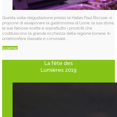
Questa visita-degustazione presso le Halles Paul Bocuse, vi
propone di assaporare la gastronomia di Lione, la sua storia,
le sue famose ricette e soprattutto i prodotti che
costituiscono la grande ricchezza della regione lionese. In
un’atmosfera rilassata e conviviale …
Scoprirer
La fête des
Lumières 2019