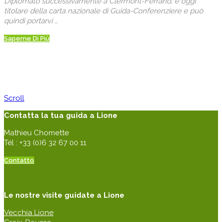
Diplomato successivamente a Clermont-Ferrand, è oggi
titolare della carta nazionale di Guida-Conferenziere e può
quindi portarvi …
Saperne Di Più
Scroll
Contatta la tua guida a Lione
Mathieu Chomette
Tél : +33 (0)6 32 67 00 11
Contatto
Le nostre visite guidate a Lione
Vecchia Lione