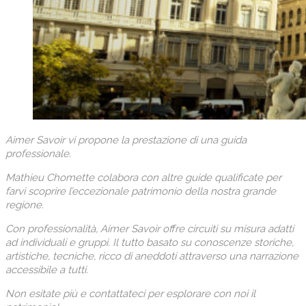
Aimer Savoir vi propone la prestazione di una guida
professionale.
Mathieu Chomette colabora con altre guide qualificate per
farvi scoprire l’eccezionale patrimonio della nostra grande
regione.
Con professionalità, Aimer Savoir offre circuiti su misura adatti
ad individuali e gruppi. Il tutto basato su conoscenze storiche,
artistiche, tecniche, ricco di aneddoti attraverso una narrazione
accessibile a tutti.
Non esitate più e contattateci per esplorare con noi il