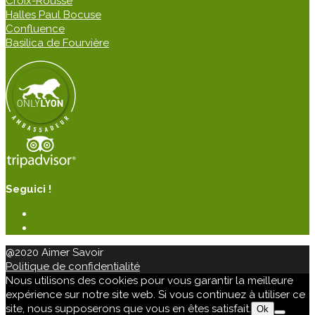
Croix-Rousse
Halles Paul Bocuse
Confluence
Basilica de Fourvière
Seguici !
@2020 Aimer Savoir
Politique de confidentialité
Nous utilisons des cookies pour vous garantir la meilleure
expérience sur notre site web. Si vous continuez à utiliser ce
site, nous supposerons que vous en êtes satisfait.
Ok