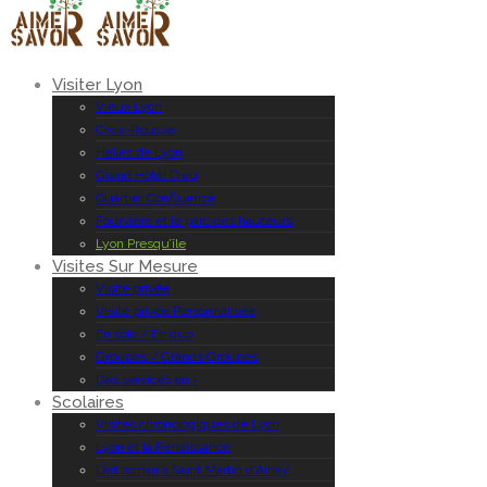
Visiter Lyon
Vieux Lyon
Croix-Rousse
Halles de Lyon
Grand Hôtel Dieu
Quartier Confluence
Fourvière et le parc des hauteurs
Lyon Presqu’île
Visites Sur Mesure
Visite privée
Visite privée Personnalisée
En solo / En duo
Groupes / Grands Groupes
Des services en +
Scolaires
Visites chronologiques de Lyon
Lyon et la Renaissance
L’art roman à Saint Martin d’Ainay