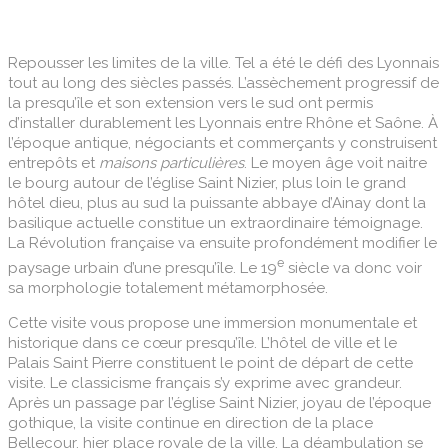
Repousser les limites de la ville. Tel a été le défi des Lyonnais
tout au long des siècles passés. L’assèchement progressif de
la presqu’île et son extension vers le sud ont permis
d’installer durablement les Lyonnais entre Rhône et Saône. À
l’époque antique, négociants et commerçants y construisent
entrepôts et
maisons particulières
. Le moyen âge voit naitre
le bourg autour de l’église Saint Nizier, plus loin le grand
hôtel dieu, plus au sud la puissante abbaye d’Ainay dont la
basilique actuelle constitue un extraordinaire témoignage.
La Révolution française va ensuite profondément modifier le
e
paysage urbain d’une presqu’île. Le 19
siècle va donc voir
sa morphologie totalement métamorphosée.
Cette visite vous propose une immersion monumentale et
historique dans ce cœur presqu’île. L’hôtel de ville et le
Palais Saint Pierre constituent le point de départ de cette
visite. Le classicisme français s’y exprime avec grandeur.
Après un passage par l’église Saint Nizier, joyau de l’époque
gothique, la visite continue en direction de la place
Bellecour, hier place royale de la ville. La déambulation se