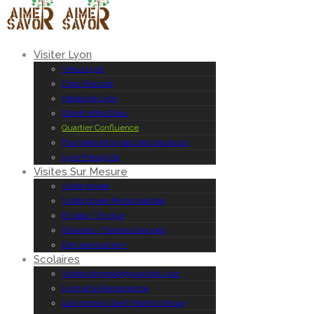
Visiter Lyon
Vieux Lyon
Croix-Rousse
Halles de Lyon
Grand Hôtel Dieu
Quartier Confluence
Fourvière et le parc des hauteurs
Lyon Presqu’île
Visites Sur Mesure
Visite privée
Visite privée Personnalisée
En solo / En duo
Groupes / Grands Groupes
Des services en +
Scolaires
Visites chronologiques de Lyon
Lyon et la Renaissance
L’art roman à Saint Martin d’Ainay