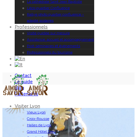
La cathédrale Saint Jean Baptiste
L’éco-quartier Confluence
Rallye photo quartier confluence –
adapté scolaires
Professionnels
Visite guidée sur mesure
Assistance, accueil et accompagnement
Post-séminaires et événements
Professionnels du tourisme
Contact
Le guide
Blog
Partenaires
Visiter Lyon
Vieux Lyon
Croix-Rousse
Halles de Lyon
Grand Hôtel Dieu