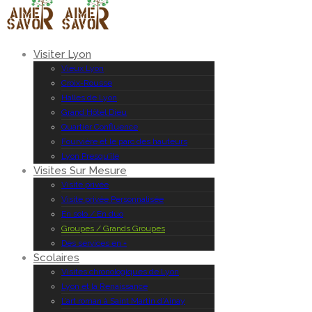
Visiter Lyon
Vieux Lyon
Croix-Rousse
Halles de Lyon
Grand Hôtel Dieu
Quartier Confluence
Fourvière et le parc des hauteurs
Lyon Presqu’île
Visites Sur Mesure
Visite privée
Visite privée Personnalisée
En solo / En duo
Groupes / Grands Groupes
Des services en +
Scolaires
Visites chronologiques de Lyon
Lyon et la Renaissance
L’art roman à Saint Martin d’Ainay